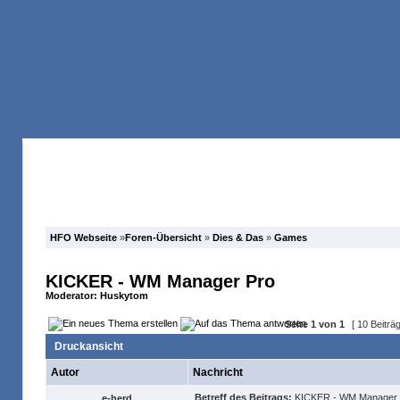
Anmelden
Registrieren
Forum
Suche
HFO Webseite
»
Foren-Übersicht
»
Dies & Das
»
Games
KICKER - WM Manager Pro
Moderator:
Huskytom
Seite
1
von
1
[ 10 Beiträ
Druckansicht
Autor
Nachricht
Betreff des Beitrags:
KICKER - WM Manager 
e-herd