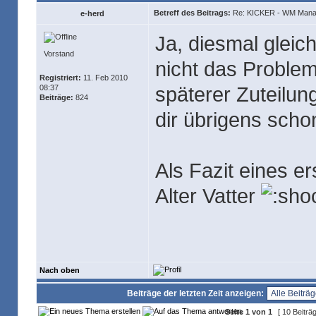
Betreff des Beitrags:
Re: KICKER - WM Mana
e-herd
Ja, diesmal gleich
Vorstand
nicht das Proble
Registriert:
11. Feb 2010
späterer Zuteilun
08:37
Beiträge:
824
dir übrigens sch
Als Fazit eines e
Alter Vatter
Nach oben
Beiträge der letzten Zeit anzeigen:
Seite
1
von
1
[ 10 Beiträ