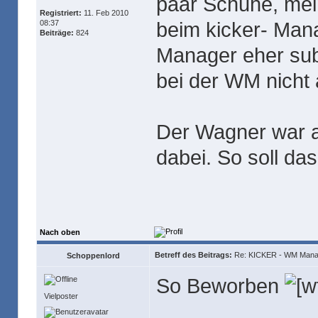
paar Schuhe, mein
Registriert:
11. Feb 2010
beim kicker- Man
08:37
Beiträge:
824
Manager eher sub
bei der WM nicht
Der Wagner war a
dabei. So soll das
Nach oben
Betreff des Beitrags:
Re: KICKER - WM Mana
Schoppenlord
So Beworben
Vielposter