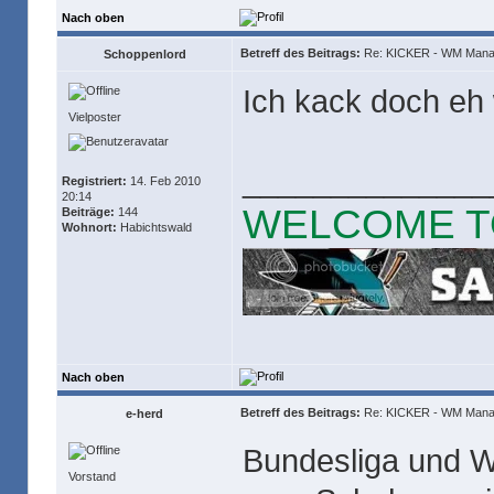
Nach oben
Betreff des Beitrags:
Re: KICKER - WM Mana
Schoppenlord
Ich kack doch eh 
Vielposter
______________
Registriert:
14. Feb 2010
20:14
WELCOME T
Beiträge:
144
Wohnort:
Habichtswald
Nach oben
Betreff des Beitrags:
Re: KICKER - WM Mana
e-herd
Bundesliga und 
Vorstand