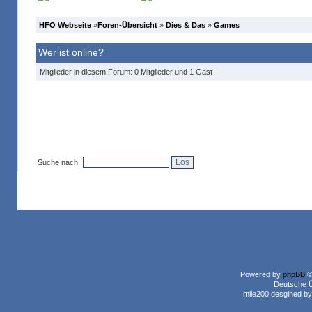
HFO Webseite
»
Foren-Übersicht
»
Dies & Das
»
Games
Wer ist online?
Mitglieder in diesem Forum: 0 Mitglieder und 1 Gast
Suche nach:
Powered by
phpBB
©
Deutsche 
mile200 desgined b