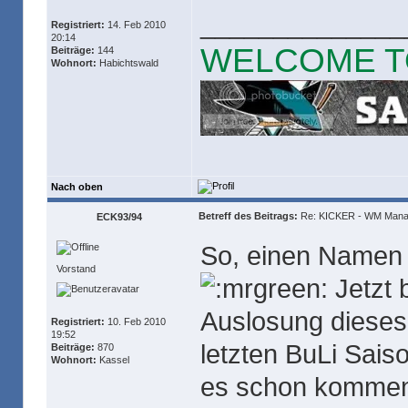
______________
Registriert:
14. Feb 2010
20:14
WELCOME T
Beiträge:
144
Wohnort:
Habichtswald
Nach oben
Betreff des Beitrags:
Re: KICKER - WM Mana
ECK93/94
So, einen Namen 
Vorstand
Jetzt b
Auslosung dieses
Registriert:
10. Feb 2010
19:52
letzten BuLi Sais
Beiträge:
870
Wohnort:
Kassel
es schon kommen,