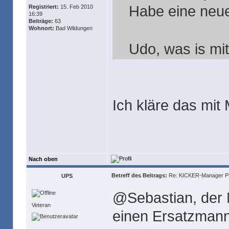
Habe eine neue
Registriert:
15. Feb 2010
16:39
Beiträge:
63
Wohnort:
Bad Wildungen
Udo, was is mi
Ich kläre das mit
Nach oben
Betreff des Beitrags:
Re: KICKER-Manager PR
UPS
@Sebastian, der M
Veteran
einen Ersatzmann