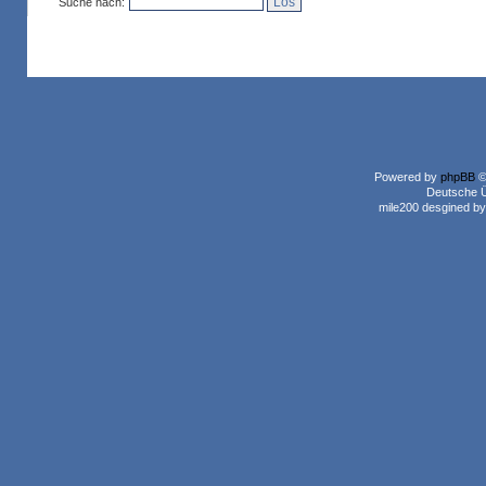
Suche nach:
Powered by
phpBB
©
Deutsche 
mile200 desgined b