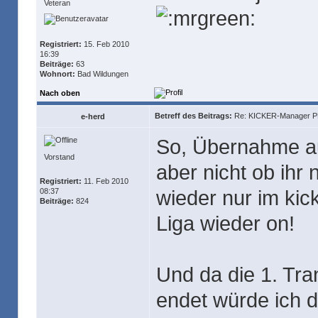
Veteran
Registriert:
15. Feb 2010
16:39
Beiträge:
63
Wohnort:
Bad Wildungen
Nach oben
Betreff des Beitrags:
Re: KICKER-Manager PR
e-herd
So, Übernahme aus
Vorstand
aber nicht ob ihr
Registriert:
11. Feb 2010
wieder nur im kick
08:37
Beiträge:
824
Liga wieder on!
Und da die 1. Tr
endet würde ich d