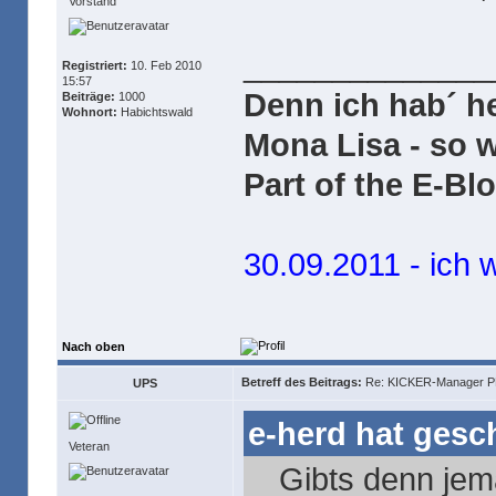
Vorstand
______________
Registriert:
10. Feb 2010
15:57
Denn ich hab´ h
Beiträge:
1000
Wohnort:
Habichtswald
Mona Lisa - so 
Part of the E-Bl
30.09.2011 - ich 
Nach oben
Betreff des Beitrags:
Re: KICKER-Manager PR
UPS
e-herd hat gesc
Veteran
Gibts denn jem