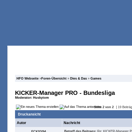
Anmelden
Registrieren
Forum
Suche
HFO Webseite
»
Foren-Übersicht
»
Dies & Das
»
Games
KICKER-Manager PRO - Bundesliga
Moderator:
Huskytom
Seite
2
von
2
[ 19 Beiträ
Druckansicht
Autor
Nachricht
Betreff des Beitrags:
Re: KICKER-Manager PR
ECK93/94