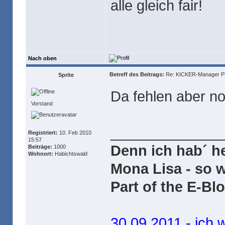
alle gleich fair!
Nach oben
Betreff des Beitrags:
Re: KICKER-Manager PR
Sprite
Da fehlen aber n
Vorstand
______________
Registriert:
10. Feb 2010
15:57
Denn ich hab´ h
Beiträge:
1000
Wohnort:
Habichtswald
Mona Lisa - so 
Part of the E-Bl
30.09.2011 - ich 