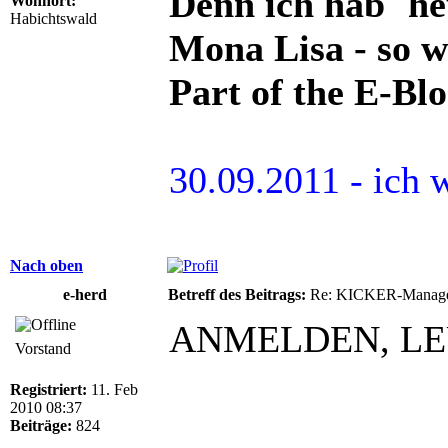
Denn ich hab´ he
Wohnort:
Habichtswald
Mona Lisa - so 
Part of the E-Bl
30.09.2011 - ich 
Nach oben
e-herd
Betreff des Beitrags:
Re: KICKER-Manager
ANMELDEN, L
Vorstand
Registriert:
11. Feb
2010 08:37
Beiträge:
824