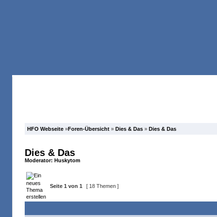
Anmelden
Registrieren
Forum
Suche
HFO Webseite
»
Foren-Übersicht
»
Dies & Das
»
Dies & Das
Dies & Das
Moderator:
Huskytom
Seite
1
von
1
[ 18 Themen ]