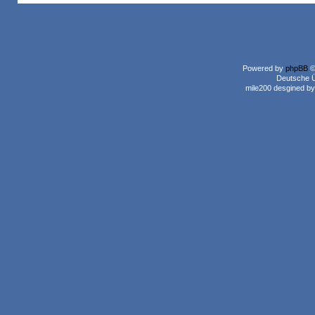
Powered by
phpBB
©
Deutsche 
mile200 desgined b