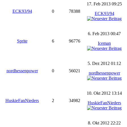
17. Feb 2013 09:25
ECK93/94
0
78388
ECK93/94
6. Feb 2013 00:47
Sprite
6
96776
Iceman
5. Dez 2012 01:12
nordhessenpower
0
56021
nordhessenpower
10. Okt 2012 13:14
HuskieFanNieders
2
34982
HuskieFanNieders
8. Okt 2012 22:22