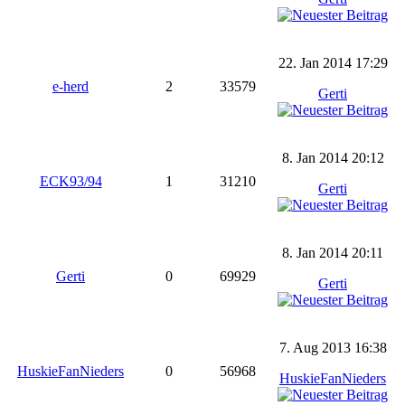
22. Jan 2014 17:29
e-herd
2
33579
Gerti
8. Jan 2014 20:12
ECK93/94
1
31210
Gerti
8. Jan 2014 20:11
Gerti
0
69929
Gerti
7. Aug 2013 16:38
HuskieFanNieders
0
56968
HuskieFanNieders