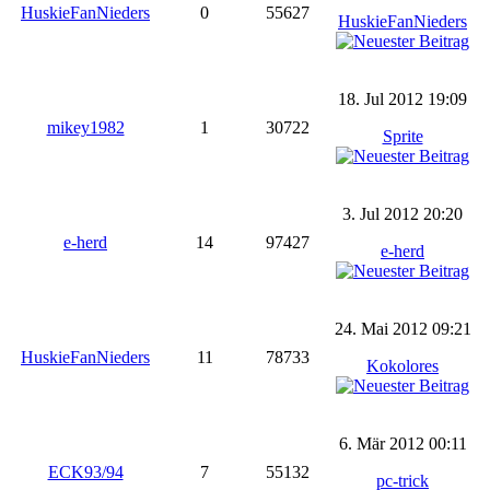
HuskieFanNieders
0
55627
HuskieFanNieders
18. Jul 2012 19:09
mikey1982
1
30722
Sprite
3. Jul 2012 20:20
e-herd
14
97427
e-herd
24. Mai 2012 09:21
HuskieFanNieders
11
78733
Kokolores
6. Mär 2012 00:11
ECK93/94
7
55132
pc-trick