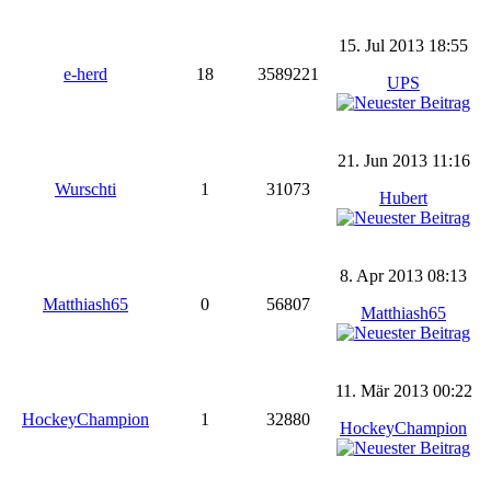
15. Jul 2013 18:55
e-herd
18
3589221
UPS
21. Jun 2013 11:16
Wurschti
1
31073
Hubert
8. Apr 2013 08:13
Matthiash65
0
56807
Matthiash65
11. Mär 2013 00:22
HockeyChampion
1
32880
HockeyChampion