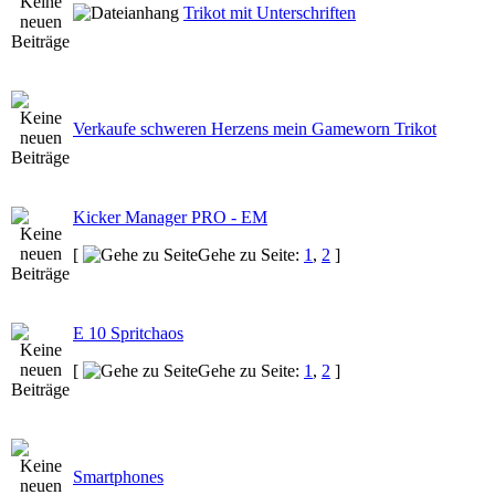
Trikot mit Unterschriften
Verkaufe schweren Herzens mein Gameworn Trikot
Kicker Manager PRO - EM
[
Gehe zu Seite:
1
,
2
]
E 10 Spritchaos
[
Gehe zu Seite:
1
,
2
]
Smartphones