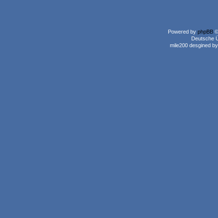
Powered by
phpBB
©
Deutsche 
mile200 desgined b