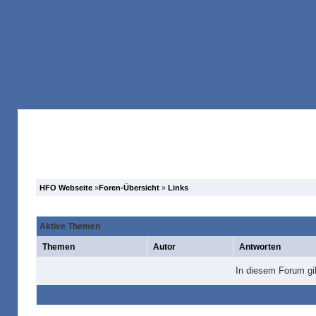
Anmelden
Registrieren
Forum
Suche
HFO Webseite
»
Foren-Übersicht
»
Links
Aktive Themen
Themen
Autor
Antworten
In diesem Forum gi