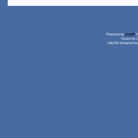
Powered by
phpBB
©
Deutsche 
mile200 desgined b