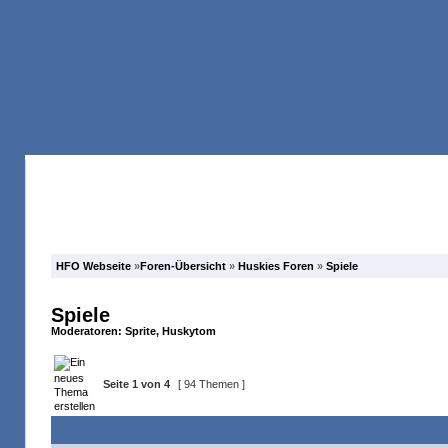
Anmelden
Registrieren
Forum
Suche
HFO Webseite
»
Foren-Übersicht
»
Huskies Foren
»
Spiele
Spiele
Moderatoren:
Sprite
,
Huskytom
Seite
1
von
4
[ 94 Themen ]