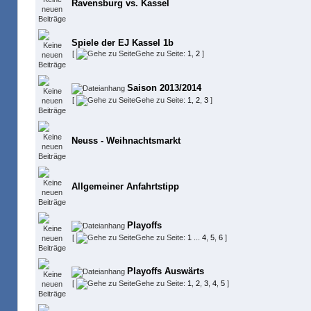
Ravensburg vs. Kassel
Spiele der EJ Kassel 1b
[
Gehe zu Seite:
1
,
2
]
Saison 2013/2014
[
Gehe zu Seite:
1
,
2
,
3
]
Neuss - Weihnachtsmarkt
Allgemeiner Anfahrtstipp
Playoffs
[
Gehe zu Seite:
1
...
4
,
5
,
6
]
Playoffs Auswärts
[
Gehe zu Seite:
1
,
2
,
3
,
4
,
5
]