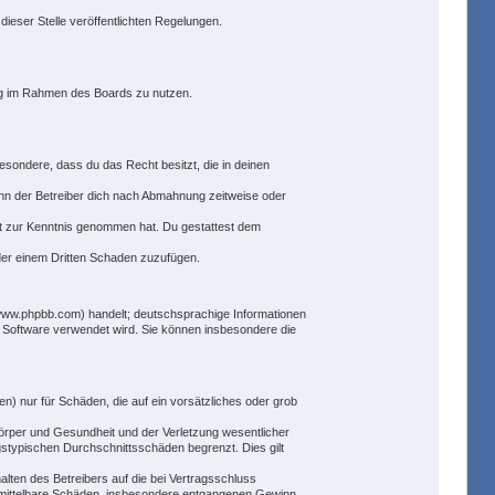
dieser Stelle veröffentlichten Regelungen.
trag im Rahmen des Boards zu nutzen.
besondere, dass du das Recht besitzt, die in deinen
nn der Betreiber dich nach Abmahnung zeitweise oder
icht zur Kenntnis genommen hat. Du gestattest dem
oder einem Dritten Schaden zuzufügen.
(www.phpbb.com) handelt; deutschsprachige Informationen
e Software verwendet wird. Sie können insbesondere die
n) nur für Schäden, die auf ein vorsätzliches oder grob
örper und Gesundheit und der Verletzung wesentlicher
gstypischen Durchschnittsschäden begrenzt. Dies gilt
lten des Betreibers auf die bei Vertragsschluss
 mittelbare Schäden, insbesondere entgangenen Gewinn.