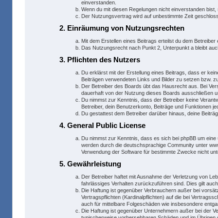
einverstanden.
Wenn du mit diesen Regelungen nicht einverstanden bist, s
Der Nutzungsvertrag wird auf unbestimmte Zeit geschlosse
2. Einräumung von Nutzungsrechten
Mit dem Erstellen eines Beitrags erteilst du dem Betreibe
Das Nutzungsrecht nach Punkt 2, Unterpunkt a bleibt a
3. Pflichten des Nutzers
Du erklärst mit der Erstellung eines Beitrags, dass er kei
Beiträgen verwendeten Links und Bilder zu setzen bzw. 
Der Betreiber des Boards übt das Hausrecht aus. Bei Ve
dauerhaft von der Nutzung dieses Boards ausschließen und
Du nimmst zur Kenntnis, dass der Betreiber keine Verantwo
Betreiber, dein Benutzerkonto, Beiträge und Funktionen je
Du gestattest dem Betreiber darüber hinaus, deine Beiträ
4. General Public License
Du nimmst zur Kenntnis, dass es sich bei phpBB um eine 
werden durch die deutschsprachige Community unter www.p
Verwendung der Software für bestimmte Zwecke nicht unt
5. Gewährleistung
Der Betreiber haftet mit Ausnahme der Verletzung von Lebe
fahrlässiges Verhalten zurückzuführen sind. Dies gilt au
Die Haftung ist gegenüber Verbrauchern außer bei vorsät
Vertragspflichten (Kardinalpflichten) auf die bei Vertra
auch für mittelbare Folgeschäden wie insbesondere entg
Die Haftung ist gegenüber Unternehmern außer bei der Ve
typischerweise vorhersehbaren Schäden und im Übrigen d