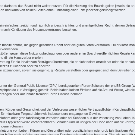
o darfst du das Board nicht weiter nutzen. Für die Nutzung des Boards gelten jeweils die an 
n und kann von beiden Seiten ohne Einhaltung einer Frist jederzeit gekündigt werden.
r ein einfaches, zeitlich und räumlich unbeschränktes und unentgeltliches Recht, deinen Bei
uch nach Kündigung des Nutzungsvertrages bestehen.
ne Inhalte enthält, die gegen geltendes Recht oder die guten Sitten verstoßen. Du erklärst ins
zu verwenden.
rstößen gegen diese Nutzungsbedingungen oder anderer im Board veröffentlichten Regeln ka
 dir ein Hausverbot erteilen.
rtung für die Inhalte von Beiträgen übernimmt, die er nicht selbst erstellt hat oder die er n
derzeit zu löschen oder zu sperren.
ge abzuändern, sofern sie gegen o. g. Regeln verstoßen oder geeignet sind, dem Betreiber 
unter der General Public License (GPL) bereitgestellten Foren-Software der phpBB Group 
hpbb.de zur Verfügung gestellt. Beide haben keinen Einfluss auf die Art und Weise, wie di
ersagen oder auf Inhalte fremder Foren Einfluss nehmen.
n, Körper und Gesundheit und der Verletzung wesentlicher Vertragspflichten (Kardinalpflichte
ch für mittelbare Folgeschäden wie insbesondere entgangenen Gewinn.
zlichem oder grob fahrlässigem Verhalten oder bei Schäden aus der Verletzung von Leben, K
gsschluss typischerweise vorhersehbaren Schäden und im übrigen der Höhe nach auf die vertra
angenen Gewinn.
rletzung von Leben, Körper und Gesundheit oder vorsätzlichem oder grob fahrlässigem Verha
er Höhe nach auf die vertragstypischen Durchschnittsschäden begrenzt. Dies gilt auch für