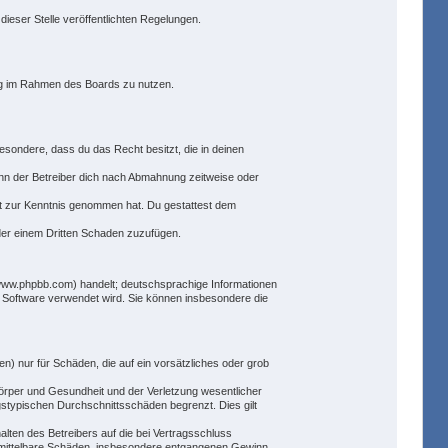
dieser Stelle veröffentlichten Regelungen.
trag im Rahmen des Boards zu nutzen.
besondere, dass du das Recht besitzt, die in deinen
nn der Betreiber dich nach Abmahnung zeitweise oder
icht zur Kenntnis genommen hat. Du gestattest dem
oder einem Dritten Schaden zuzufügen.
(www.phpbb.com) handelt; deutschsprachige Informationen
e Software verwendet wird. Sie können insbesondere die
n) nur für Schäden, die auf ein vorsätzliches oder grob
örper und Gesundheit und der Verletzung wesentlicher
gstypischen Durchschnittsschäden begrenzt. Dies gilt
lten des Betreibers auf die bei Vertragsschluss
 mittelbare Schäden, insbesondere entgangenen Gewinn.