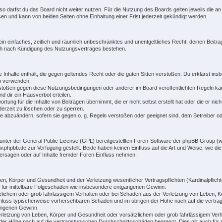
o darfst du das Board nicht weiter nutzen. Für die Nutzung des Boards gelten jeweils die an 
n und kann von beiden Seiten ohne Einhaltung einer Frist jederzeit gekündigt werden.
r ein einfaches, zeitlich und räumlich unbeschränktes und unentgeltliches Recht, deinen Bei
uch nach Kündigung des Nutzungsvertrages bestehen.
ne Inhalte enthält, die gegen geltendes Recht oder die guten Sitten verstoßen. Du erklärst ins
zu verwenden.
rstößen gegen diese Nutzungsbedingungen oder anderer im Board veröffentlichten Regeln ka
 dir ein Hausverbot erteilen.
rtung für die Inhalte von Beiträgen übernimmt, die er nicht selbst erstellt hat oder die er n
derzeit zu löschen oder zu sperren.
ge abzuändern, sofern sie gegen o. g. Regeln verstoßen oder geeignet sind, dem Betreiber 
unter der General Public License (GPL) bereitgestellten Foren-Software der phpBB Group 
hpbb.de zur Verfügung gestellt. Beide haben keinen Einfluss auf die Art und Weise, wie di
ersagen oder auf Inhalte fremder Foren Einfluss nehmen.
n, Körper und Gesundheit und der Verletzung wesentlicher Vertragspflichten (Kardinalpflichte
ch für mittelbare Folgeschäden wie insbesondere entgangenen Gewinn.
zlichem oder grob fahrlässigem Verhalten oder bei Schäden aus der Verletzung von Leben, K
gsschluss typischerweise vorhersehbaren Schäden und im übrigen der Höhe nach auf die vertra
angenen Gewinn.
rletzung von Leben, Körper und Gesundheit oder vorsätzlichem oder grob fahrlässigem Verha
er Höhe nach auf die vertragstypischen Durchschnittsschäden begrenzt. Dies gilt auch für