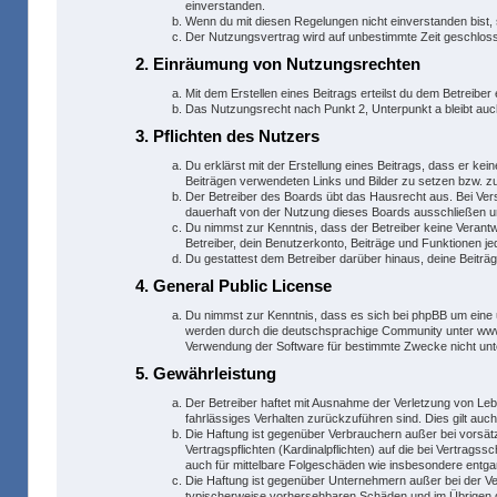
einverstanden.
Wenn du mit diesen Regelungen nicht einverstanden bist, s
Der Nutzungsvertrag wird auf unbestimmte Zeit geschlosse
2. Einräumung von Nutzungsrechten
Mit dem Erstellen eines Beitrags erteilst du dem Betreibe
Das Nutzungsrecht nach Punkt 2, Unterpunkt a bleibt a
3. Pflichten des Nutzers
Du erklärst mit der Erstellung eines Beitrags, dass er kei
Beiträgen verwendeten Links und Bilder zu setzen bzw. 
Der Betreiber des Boards übt das Hausrecht aus. Bei Ve
dauerhaft von der Nutzung dieses Boards ausschließen und
Du nimmst zur Kenntnis, dass der Betreiber keine Verantwo
Betreiber, dein Benutzerkonto, Beiträge und Funktionen je
Du gestattest dem Betreiber darüber hinaus, deine Beiträ
4. General Public License
Du nimmst zur Kenntnis, dass es sich bei phpBB um eine 
werden durch die deutschsprachige Community unter www.p
Verwendung der Software für bestimmte Zwecke nicht unt
5. Gewährleistung
Der Betreiber haftet mit Ausnahme der Verletzung von Lebe
fahrlässiges Verhalten zurückzuführen sind. Dies gilt au
Die Haftung ist gegenüber Verbrauchern außer bei vorsät
Vertragspflichten (Kardinalpflichten) auf die bei Vertra
auch für mittelbare Folgeschäden wie insbesondere entg
Die Haftung ist gegenüber Unternehmern außer bei der Ve
typischerweise vorhersehbaren Schäden und im Übrigen d