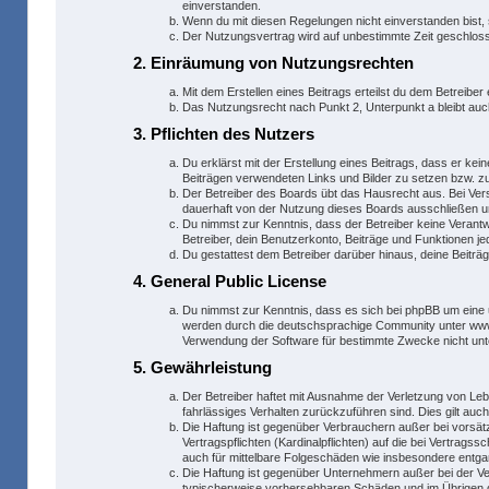
einverstanden.
Wenn du mit diesen Regelungen nicht einverstanden bist, s
Der Nutzungsvertrag wird auf unbestimmte Zeit geschlosse
2. Einräumung von Nutzungsrechten
Mit dem Erstellen eines Beitrags erteilst du dem Betreibe
Das Nutzungsrecht nach Punkt 2, Unterpunkt a bleibt a
3. Pflichten des Nutzers
Du erklärst mit der Erstellung eines Beitrags, dass er kei
Beiträgen verwendeten Links und Bilder zu setzen bzw. 
Der Betreiber des Boards übt das Hausrecht aus. Bei Ve
dauerhaft von der Nutzung dieses Boards ausschließen und
Du nimmst zur Kenntnis, dass der Betreiber keine Verantwo
Betreiber, dein Benutzerkonto, Beiträge und Funktionen je
Du gestattest dem Betreiber darüber hinaus, deine Beiträ
4. General Public License
Du nimmst zur Kenntnis, dass es sich bei phpBB um eine 
werden durch die deutschsprachige Community unter www.p
Verwendung der Software für bestimmte Zwecke nicht unt
5. Gewährleistung
Der Betreiber haftet mit Ausnahme der Verletzung von Lebe
fahrlässiges Verhalten zurückzuführen sind. Dies gilt au
Die Haftung ist gegenüber Verbrauchern außer bei vorsät
Vertragspflichten (Kardinalpflichten) auf die bei Vertra
auch für mittelbare Folgeschäden wie insbesondere entg
Die Haftung ist gegenüber Unternehmern außer bei der Ve
typischerweise vorhersehbaren Schäden und im Übrigen d