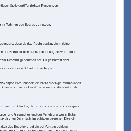
dieser Stelle veröffentlichten Regelungen.
trag im Rahmen des Boards zu nutzen.
besondere, dass du das Recht besitzt, die in deinen
nn der Betreiber dich nach Abmahnung zeitweise oder
icht zur Kenntnis genommen hat. Du gestattest dem
oder einem Dritten Schaden zuzufügen.
(www.phpbb.com) handelt; deutschsprachige Informationen
e Software verwendet wird. Sie können insbesondere die
n) nur für Schäden, die auf ein vorsätzliches oder grob
örper und Gesundheit und der Verletzung wesentlicher
gstypischen Durchschnittsschäden begrenzt. Dies gilt
lten des Betreibers auf die bei Vertragsschluss
 mittelbare Schäden, insbesondere entgangenen Gewinn.