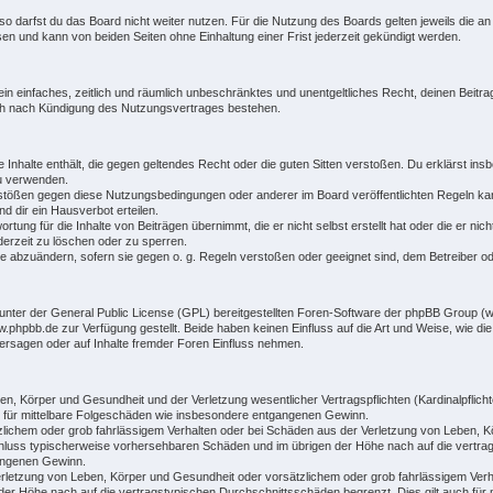
o darfst du das Board nicht weiter nutzen. Für die Nutzung des Boards gelten jeweils die an 
n und kann von beiden Seiten ohne Einhaltung einer Frist jederzeit gekündigt werden.
r ein einfaches, zeitlich und räumlich unbeschränktes und unentgeltliches Recht, deinen Bei
uch nach Kündigung des Nutzungsvertrages bestehen.
ne Inhalte enthält, die gegen geltendes Recht oder die guten Sitten verstoßen. Du erklärst ins
zu verwenden.
rstößen gegen diese Nutzungsbedingungen oder anderer im Board veröffentlichten Regeln ka
 dir ein Hausverbot erteilen.
rtung für die Inhalte von Beiträgen übernimmt, die er nicht selbst erstellt hat oder die er n
derzeit zu löschen oder zu sperren.
ge abzuändern, sofern sie gegen o. g. Regeln verstoßen oder geeignet sind, dem Betreiber 
unter der General Public License (GPL) bereitgestellten Foren-Software der phpBB Group 
hpbb.de zur Verfügung gestellt. Beide haben keinen Einfluss auf die Art und Weise, wie di
ersagen oder auf Inhalte fremder Foren Einfluss nehmen.
n, Körper und Gesundheit und der Verletzung wesentlicher Vertragspflichten (Kardinalpflichte
ch für mittelbare Folgeschäden wie insbesondere entgangenen Gewinn.
zlichem oder grob fahrlässigem Verhalten oder bei Schäden aus der Verletzung von Leben, K
gsschluss typischerweise vorhersehbaren Schäden und im übrigen der Höhe nach auf die vertra
angenen Gewinn.
rletzung von Leben, Körper und Gesundheit oder vorsätzlichem oder grob fahrlässigem Verha
er Höhe nach auf die vertragstypischen Durchschnittsschäden begrenzt. Dies gilt auch für