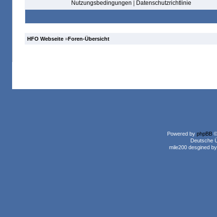
Nutzungsbedingungen
|
Datenschutzrichtlinie
HFO Webseite
»
Foren-Übersicht
Powered by
phpBB
©
Deutsche 
mile200 desgined b