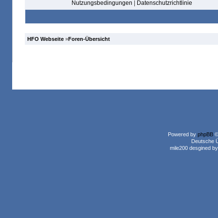
Nutzungsbedingungen
|
Datenschutzrichtlinie
HFO Webseite
»
Foren-Übersicht
Powered by
phpBB
©
Deutsche 
mile200 desgined b