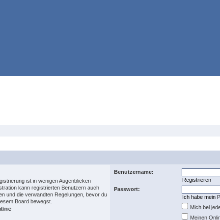
Benutzername:
Registrieren
istrierung ist in wenigen Augenblicken
stration kann registrierten Benutzern auch
Passwort:
en und die verwandten Regelungen, bevor du
Ich habe mein 
 diesem Board bewegst.
Mich bei je
linie
Meinen Onli