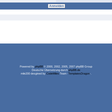
Powered by
phpBB
© 2000, 2002, 2005, 2007 phpBB Group
Deutsche Übersetzung durch
phpBB.de
mile200 desgined by
CodeMiles
Team -
TemplatesDragon
-.