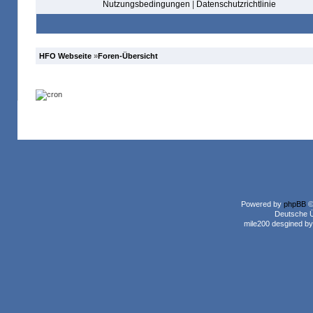
Nutzungsbedingungen
|
Datenschutzrichtlinie
HFO Webseite
»
Foren-Übersicht
Powered by
phpBB
©
Deutsche 
mile200 desgined b