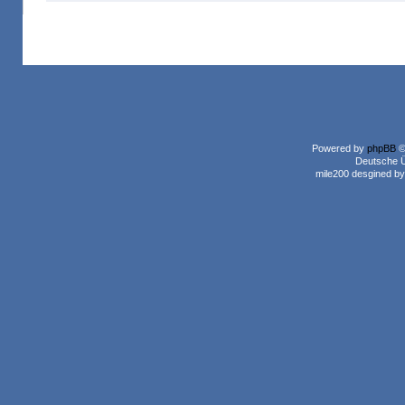
Powered by
phpBB
©
Deutsche 
mile200 desgined b