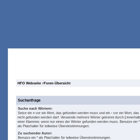
Anmelden
Registrieren
Forum
Suche
HFO Webseite
»
Foren-Übersicht
Suchanfrage
Suche nach Wörtern:
Setze ein
+
vor ein Wort, das gefunden werden muss und ein
-
vor ein Wort, das
nicht gefunden werden darf. Verwende mehrere Wörter getrennt durch
|
innerhal
einer Klammer, wenn nur eines der Wörter gefunden werden muss. Benutze ein *
als Platzhalter für teilweise Übereinstimmungen.
Zu suchender Autor:
Benutze ein * als Platzhalter für teilweise Übereinstimmungen.