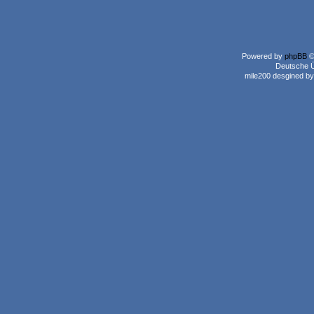
Powered by
phpBB
©
Deutsche 
mile200 desgined b