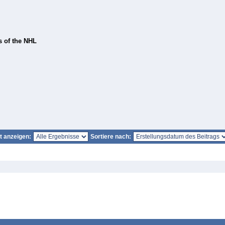
 of the NHL
it anzeigen:
Sortiere nach: