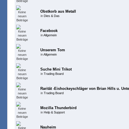
Obstkorb aus Metall
in
Dies & Das
Facebook
in
Allgemein
Unserem Tom
in
Allgemein
Suche Mini Trikot
in
Trading Board
Rarität -Eishockeyschläger von Brian Hills u. Unte
in
Trading Board
Mozilla Thunderbird
in
Help & Support
Nauheim