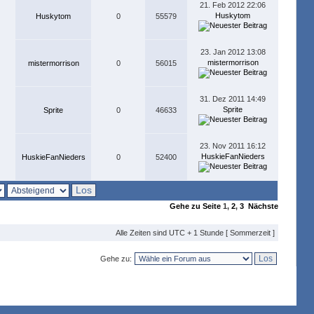
21. Feb 2012 22:06
Huskytom
Huskytom
0
55579
23. Jan 2012 13:08
mistermorrison
mistermorrison
0
56015
31. Dez 2011 14:49
Sprite
Sprite
0
46633
23. Nov 2011 16:12
HuskieFanNieders
HuskieFanNieders
0
52400
Gehe zu Seite
1
,
2
,
3
Nächste
Alle Zeiten sind UTC + 1 Stunde [ Sommerzeit ]
Gehe zu: