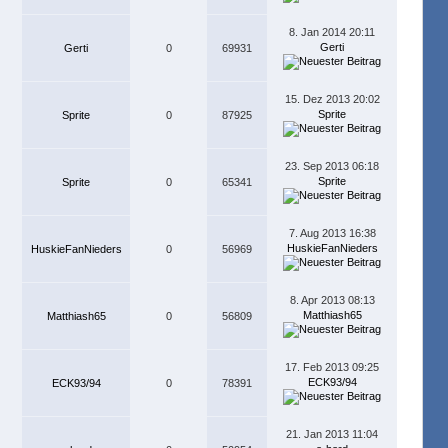
8. Jan 2014 20:11
Gerti
Gerti
0
69931
15. Dez 2013 20:02
Sprite
Sprite
0
87925
23. Sep 2013 06:18
Sprite
Sprite
0
65341
7. Aug 2013 16:38
HuskieFanNieders
HuskieFanNieders
0
56969
8. Apr 2013 08:13
Matthiash65
Matthiash65
0
56809
17. Feb 2013 09:25
ECK93/94
ECK93/94
0
78391
21. Jan 2013 11:04