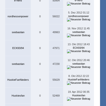
e-herd
e-herd
0
50954
5. Dez 2012 01:12
nordhessenpower
nordhessenpower
0
56022
16. Nov 2012 11:45
seebastian
seebastian
0
49963
13. Okt 2012 18:43
ECK93/94
ECK93/94
0
47971
12. Okt 2012 20:46
seebastian
seebastian
0
47230
8. Okt 2012 22:22
HuskieFanNieders
HuskieFanNieders
0
55629
19. Apr 2012 00:35
Huskiesfan
Huskiesfan
0
52469