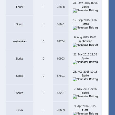
31. Dez 2015 16:06
Lönni
Lönni
0
78868
12. Sep 2015 14:37
Sprite
Sprite
0
57621
6. Aug 2015 19:01
seebastian
seebastian
0
62784
21. Mai 2015 21:33
Sprite
Sprite
0
60903
28. Mär 2015 10:18
Sprite
Sprite
0
57801
2. Nov 2014 20:36
Sprite
Sprite
0
57291
9. Apr 2014 18:22
Gerti
Gerti
0
78693