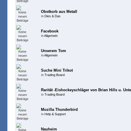
Obstkorb aus Metall
in
Dies & Das
Facebook
in
Allgemein
Unserem Tom
in
Allgemein
Suche Mini Trikot
in
Trading Board
Rarität -Eishockeyschläger von Brian Hills u. Unte
in
Trading Board
Mozilla Thunderbird
in
Help & Support
Nauheim