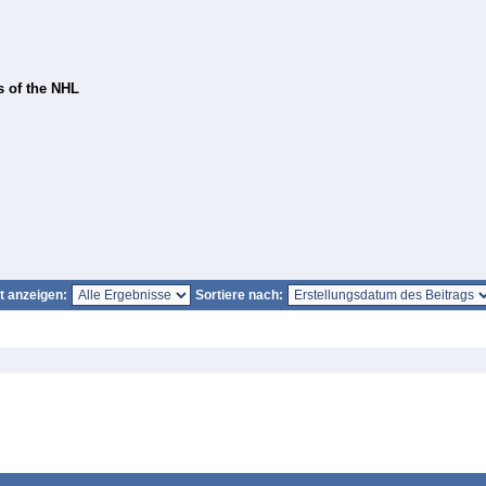
 of the NHL
it anzeigen:
Sortiere nach: