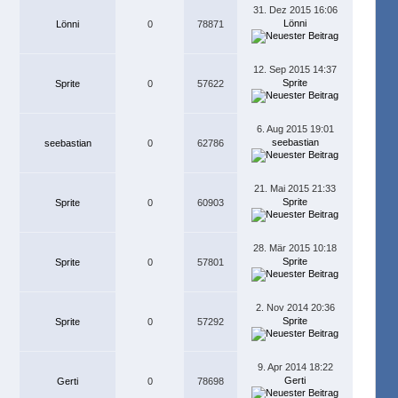
31. Dez 2015 16:06
Lönni
Lönni
0
78871
12. Sep 2015 14:37
Sprite
Sprite
0
57622
6. Aug 2015 19:01
seebastian
seebastian
0
62786
21. Mai 2015 21:33
Sprite
Sprite
0
60903
28. Mär 2015 10:18
Sprite
Sprite
0
57801
2. Nov 2014 20:36
Sprite
Sprite
0
57292
9. Apr 2014 18:22
Gerti
Gerti
0
78698