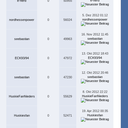
e-herd
e-herd
0
50955
5. Dez 2012 01:12
nordhessenpower
nordhessenpower
0
56024
16. Nov 2012 11:45
seebastian
seebastian
0
49963
13. Okt 2012 18:43
ECK93/94
ECK93/94
0
47972
12. Okt 2012 20:46
seebastian
seebastian
0
47230
8. Okt 2012 22:22
HuskieFanNieders
HuskieFanNieders
0
55629
19. Apr 2012 00:35
Huskiesfan
Huskiesfan
0
52471