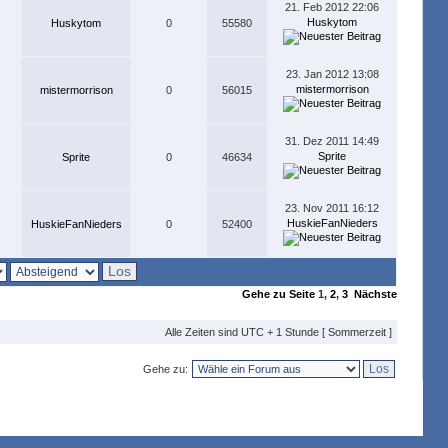
21. Feb 2012 22:06
Huskytom
Huskytom
0
55580
23. Jan 2012 13:08
mistermorrison
mistermorrison
0
56015
31. Dez 2011 14:49
Sprite
Sprite
0
46634
23. Nov 2011 16:12
HuskieFanNieders
HuskieFanNieders
0
52400
Gehe zu Seite
1
,
2
,
3
Nächste
Alle Zeiten sind UTC + 1 Stunde [ Sommerzeit ]
Gehe zu: