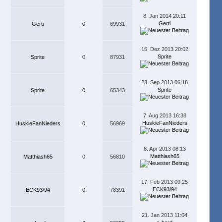
8. Jan 2014 20:11
Gerti
Gerti
0
69931
15. Dez 2013 20:02
Sprite
Sprite
0
87931
23. Sep 2013 06:18
Sprite
Sprite
0
65343
7. Aug 2013 16:38
HuskieFanNieders
HuskieFanNieders
0
56969
8. Apr 2013 08:13
Matthiash65
Matthiash65
0
56810
17. Feb 2013 09:25
ECK93/94
ECK93/94
0
78391
21. Jan 2013 11:04