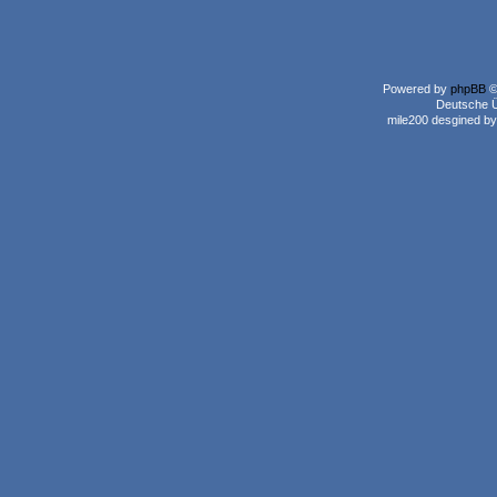
Powered by
phpBB
©
Deutsche 
mile200 desgined b