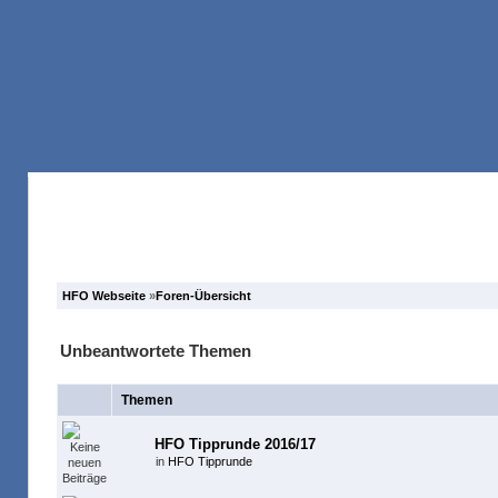
Anmelden
Registrieren
Forum
Suche
HFO Webseite
»
Foren-Übersicht
Unbeantwortete Themen
Themen
HFO Tipprunde 2016/17
in
HFO Tipprunde