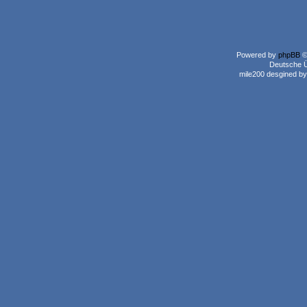
Powered by
phpBB
©
Deutsche 
mile200 desgined b