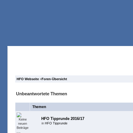
Anmelden
Registrieren
Forum
Suche
HFO Webseite
»
Foren-Übersicht
Unbeantwortete Themen
Themen
HFO Tipprunde 2016/17
in
HFO Tipprunde