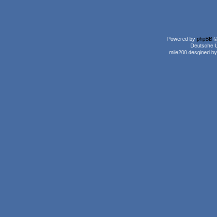
Powered by
phpBB
©
Deutsche 
mile200 desgined b