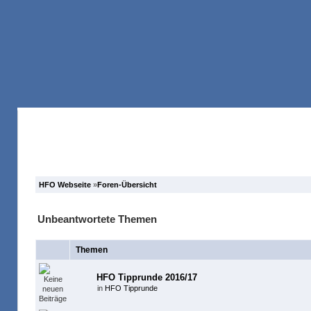
Anmelden
Registrieren
Forum
Suche
HFO Webseite
»
Foren-Übersicht
Unbeantwortete Themen
Themen
HFO Tipprunde 2016/17
in
HFO Tipprunde