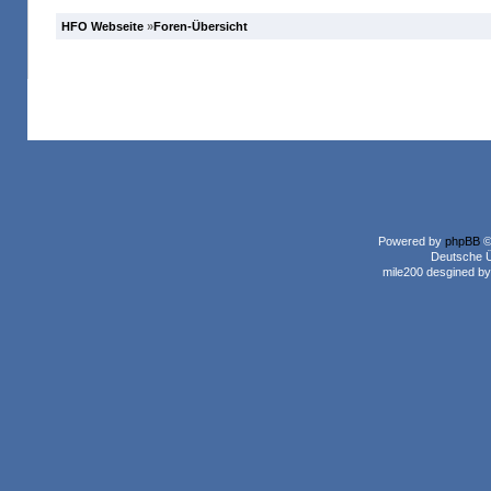
HFO Webseite
»
Foren-Übersicht
Powered by
phpBB
©
Deutsche 
mile200 desgined b