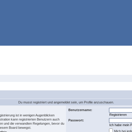
Du musst registriert und angemeldet sein, um Profile anzuschauen.
Benutzername:
Registrieren
istrierung ist in wenigen Augenblicken
stration kann registrierten Benutzern auch
Passwort:
en und die verwandten Regelungen, bevor du
Ich habe mein 
 diesem Board bewegst.
Mich bei je