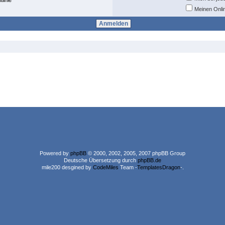
linie
Meinen Onli
Powered by
phpBB
© 2000, 2002, 2005, 2007 phpBB Group
Deutsche Übersetzung durch
phpBB.de
mile200 desgined by
CodeMiles
Team -
TemplatesDragon
-.