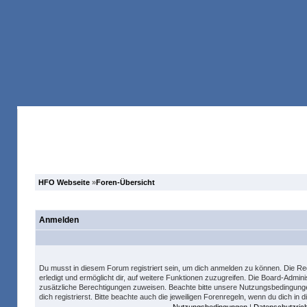
Anmelden
Registrieren
Forum
Suche
HFO Webseite
»
Foren-Übersicht
Anmelden
Du musst in diesem Forum registriert sein, um dich anmelden zu können. Die Reg
erledigt und ermöglicht dir, auf weitere Funktionen zuzugreifen. Die Board-Admini
zusätzliche Berechtigungen zuweisen. Beachte bitte unsere Nutzungsbedingung
dich registrierst. Bitte beachte auch die jeweiligen Forenregeln, wenn du dich in