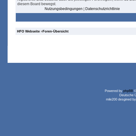
diesem Board bewegst.
Nutzungsbedingungen
|
Datenschutzrichtlinie
HFO Webseite
»
Foren-Übersicht
Powered by
phpBB
©
Deutsche 
mile200 desgined b