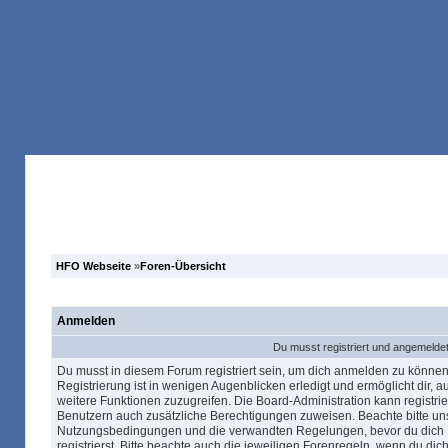
Anmelden
Registrieren
Forum
Suche
HFO Webseite
»
Foren-Übersicht
Anmelden
Du musst registriert und angemeldet
Du musst in diesem Forum registriert sein, um dich anmelden zu können
Registrierung ist in wenigen Augenblicken erledigt und ermöglicht dir, au
weitere Funktionen zuzugreifen. Die Board-Administration kann registrie
Benutzern auch zusätzliche Berechtigungen zuweisen. Beachte bitte un
Nutzungsbedingungen und die verwandten Regelungen, bevor du dich
registrierst. Bitte beachte auch die jeweiligen Forenregeln, wenn du dich