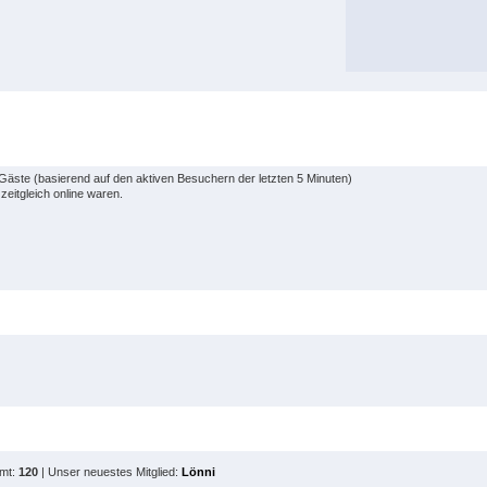
 Gäste (basierend auf den aktiven Besuchern der letzten 5 Minuten)
eitgleich online waren.
amt:
120
| Unser neuestes Mitglied:
Lönni