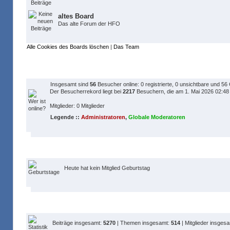
altes Board
Das alte Forum der HFO
Alle Cookies des Boards löschen
|
Das Team
Wer ist online?
Insgesamt sind
56
Besucher online: 0 registrierte, 0 unsichtbare und 56
Der Besucherrekord liegt bei
2217
Besuchern, die am 1. Mai 2026 02:48 z
Mitglieder: 0 Mitglieder
Legende ::
Administratoren
,
Globale Moderatoren
Geburtstage
Heute hat kein Mitglied Geburtstag
Statistik
Beiträge insgesamt:
5270
| Themen insgesamt:
514
| Mitglieder insges