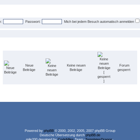
:
Passwort:
Mich bei jedem Besuch automatisch anmelden
Neue
Keine neuen
Forum
Beiträge
Beiträge
gesperrt
Powered by
phpBB
© 2000, 2002, 2005, 2007 phpBB Group
Deutsche Übersetzung durch
phpBB.de
mile200 desgined by
CodeMiles
Team -
TemplatesDragon
-.