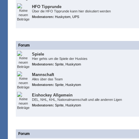
HFO Tipprunde
Über die HFO Tipprunde kann hier diskutiert werden
Moderatoren:
Huskytom
,
UPS
Huskies Foren
Forum
Spiele
Hier gehts um die Spiele der Huskies
Moderatoren:
Sprite
,
Huskytom
Mannschaft
Alles über das Team
Moderatoren:
Sprite
,
Huskytom
Eishockey Allgemein
DEL, NHL, KHL, Nationalmannschaft und alle anderen Ligen
Moderatoren:
Sprite
,
Huskytom
Dies & Das
Forum