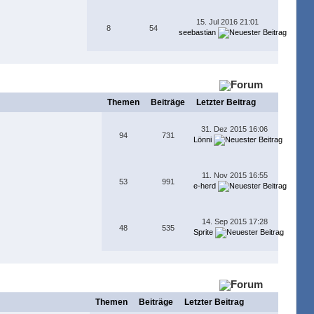
15. Jul 2016 21:01
8
54
seebastian
Themen
Beiträge
Letzter Beitrag
31. Dez 2015 16:06
94
731
Lönni
11. Nov 2015 16:55
53
991
e-herd
14. Sep 2015 17:28
48
535
Sprite
Themen
Beiträge
Letzter Beitrag