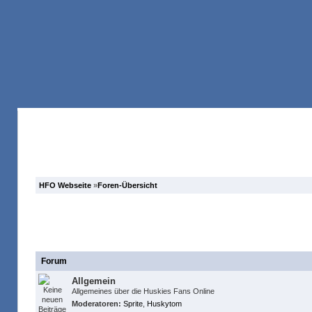
Anmelden
Registrieren
Forum
Suche
HFO Webseite
»
Foren-Übersicht
Huskies Fans Online Fanclub
Forum
Allgemein
Allgemeines über die Huskies Fans Online
Moderatoren:
Sprite
,
Huskytom