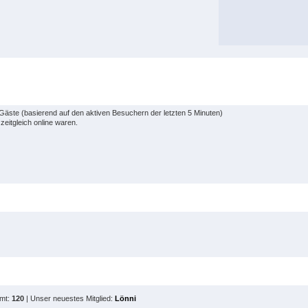
 Gäste (basierend auf den aktiven Besuchern der letzten 5 Minuten)
eitgleich online waren.
amt:
120
| Unser neuestes Mitglied:
Lönni