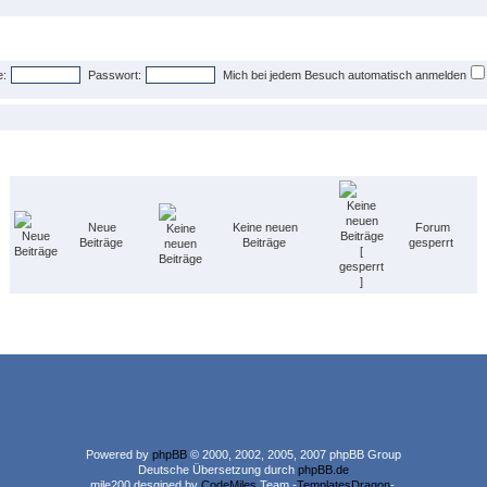
:
Passwort:
Mich bei jedem Besuch automatisch anmelden
Neue
Keine neuen
Forum
Beiträge
Beiträge
gesperrt
Powered by
phpBB
© 2000, 2002, 2005, 2007 phpBB Group
Deutsche Übersetzung durch
phpBB.de
mile200 desgined by
CodeMiles
Team -
TemplatesDragon
-.