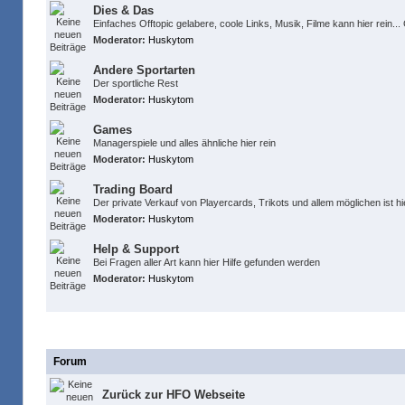
Dies & Das
Einfaches Offtopic gelabere, coole Links, Musik, Filme kann hier rein.
Moderator:
Huskytom
Andere Sportarten
Der sportliche Rest
Moderator:
Huskytom
Games
Managerspiele und alles ähnliche hier rein
Moderator:
Huskytom
Trading Board
Der private Verkauf von Playercards, Trikots und allem möglichen ist hi
Moderator:
Huskytom
Help & Support
Bei Fragen aller Art kann hier Hilfe gefunden werden
Moderator:
Huskytom
Links
Forum
Zurück zur HFO Webseite