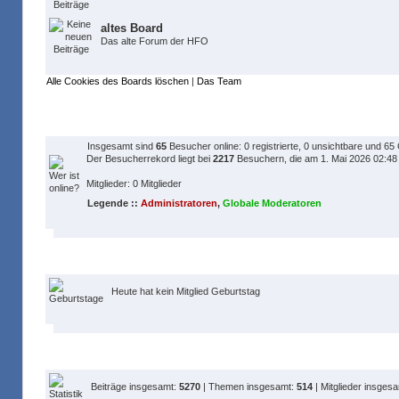
altes Board
Das alte Forum der HFO
Alle Cookies des Boards löschen
|
Das Team
Wer ist online?
Insgesamt sind
65
Besucher online: 0 registrierte, 0 unsichtbare und 65
Der Besucherrekord liegt bei
2217
Besuchern, die am 1. Mai 2026 02:48 z
Mitglieder: 0 Mitglieder
Legende ::
Administratoren
,
Globale Moderatoren
Geburtstage
Heute hat kein Mitglied Geburtstag
Statistik
Beiträge insgesamt:
5270
| Themen insgesamt:
514
| Mitglieder insges