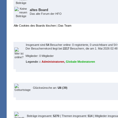
altes Board
Das alte Forum der HFO
Alle Cookies des Boards löschen
|
Das Team
Wer ist online?
Insgesamt sind
54
Besucher online: 0 registrierte, 0 unsichtbare und 54
Der Besucherrekord liegt bei
2217
Besuchern, die am 1. Mai 2026 02:48 z
Mitglieder: 0 Mitglieder
Legende ::
Administratoren
,
Globale Moderatoren
Geburtstage
Glückwünsche an:
Uli
(39)
Statistik
Beiträge insgesamt:
5270
| Themen insgesamt:
514
| Mitglieder insges