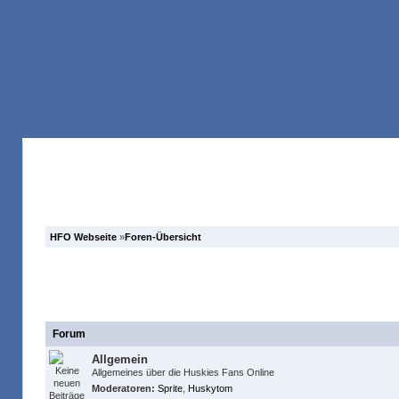
Anmelden
Registrieren
Forum
Suche
HFO Webseite
»
Foren-Übersicht
Huskies Fans Online Fanclub
Forum
Allgemein
Allgemeines über die Huskies Fans Online
Moderatoren:
Sprite
,
Huskytom