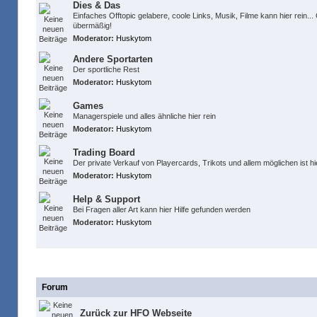
Dies & Das
Einfaches Offtopic gelabere, coole Links, Musik, Filme kann hier rein..
übermäßig!
Moderator:
Huskytom
Andere Sportarten
Der sportliche Rest
Moderator:
Huskytom
Games
Managerspiele und alles ähnliche hier rein
Moderator:
Huskytom
Trading Board
Der private Verkauf von Playercards, Trikots und allem möglichen ist hi
Moderator:
Huskytom
Help & Support
Bei Fragen aller Art kann hier Hilfe gefunden werden
Moderator:
Huskytom
Links
Forum
Zurück zur HFO Webseite