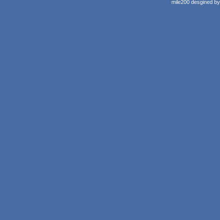
mile200 desgined b