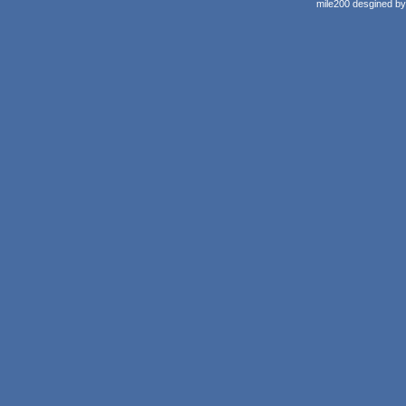
mile200 desgined b