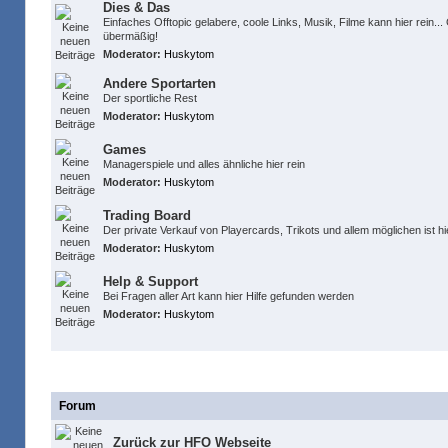
Dies & Das
Einfaches Offtopic gelabere, coole Links, Musik, Filme kann hier rein..
übermäßig!
Moderator:
Huskytom
Andere Sportarten
Der sportliche Rest
Moderator:
Huskytom
Games
Managerspiele und alles ähnliche hier rein
Moderator:
Huskytom
Trading Board
Der private Verkauf von Playercards, Trikots und allem möglichen ist hi
Moderator:
Huskytom
Help & Support
Bei Fragen aller Art kann hier Hilfe gefunden werden
Moderator:
Huskytom
Links
Forum
Zurück zur HFO Webseite