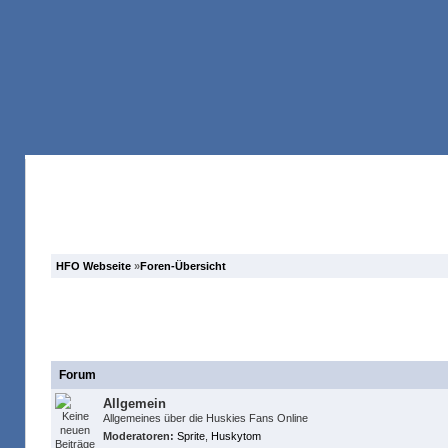
Anmelden
Registrieren
Forum
Suche
HFO Webseite
»
Foren-Übersicht
Huskies Fans Online Fanclub
Forum
Allgemein
Allgemeines über die Huskies Fans Online
Moderatoren:
Sprite
,
Huskytom